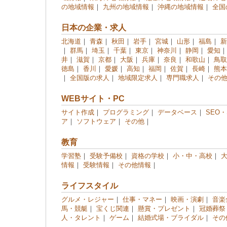
の地域情報
｜
九州の地域情報
｜
沖縄の地域情報
｜
全国
日本の企業・求人
北海道
｜
青森
｜
秋田
｜
岩手
｜
宮城
｜
山形
｜
福島
｜
新
｜
群馬
｜
埼玉
｜
千葉
｜
東京
｜
神奈川
｜
静岡
｜
愛知
井
｜
滋賀
｜
京都
｜
大阪
｜
兵庫
｜
奈良
｜
和歌山
｜
鳥取
徳島
｜
香川
｜
愛媛
｜
高知
｜
福岡
｜
佐賀
｜
長崎
｜
熊本
｜
全国版の求人
｜
地域限定求人
｜
専門職求人
｜
その
WEBサイト・PC
サイト作成
｜
プログラミング
｜
データベース
｜
SEO・
ア
｜
ソフトウェア
｜
その他
｜
教育
学習塾
｜
受験予備校
｜
資格の学校
｜
小・中・高校
｜
情報
｜
受験情報
｜
その他情報
｜
ライフスタイル
グルメ・レジャー
｜
仕事・マネー
｜
映画・演劇
｜
音楽
馬・競艇
｜
宝くじ関連
｜
懸賞・プレゼント
｜
冠婚葬祭
人・タレント
｜
ゲーム
｜
結婚式場・ブライダル
｜
その