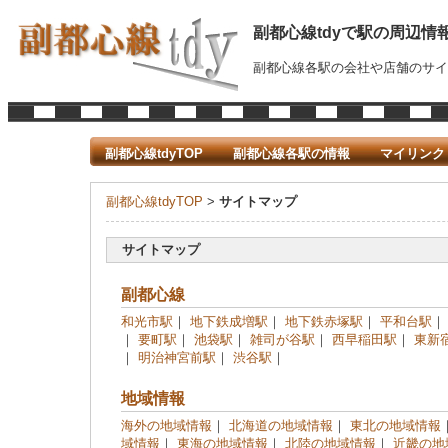
副都心線tdyで駅の周辺情
副都心線各駅の会社や店舗のサイ
副都心線tdyTOP
副都心線各駅の情報
マイリンク
副都心線tdyTOP
>
サイトマップ
サイトマップ
副都心線
和光市駅
｜
地下鉄成増駅
｜
地下鉄赤塚駅
｜
平和台駅
｜
要町駅
｜
池袋駅
｜
雑司が谷駅
｜
西早稲田駅
｜
東新
｜
明治神宮前駅
｜
渋谷駅
｜
地域情報
海外の地域情報
｜
北海道の地域情報
｜
東北の地域情報
域情報
｜
東海の地域情報
｜
北陸の地域情報
｜
近畿の地