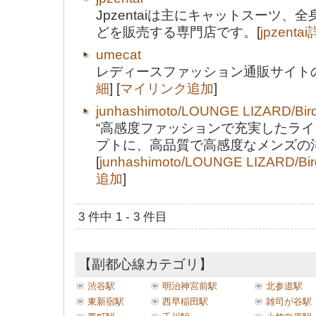
Jpzentaiは主にキャットスーツ
どを販売する専門店です。[
jpzenta
umecat
レディースファッション通販サイトのU
細
] [
マイリンク追加
]
junhashimoto/LOUNGE LIZARD/Bir
“高感度ファッションで充実したライ
プトに、高品質で高感度なメンズの
[
junhashimoto/LOUNGE LIZARD/B
追加
]
3 件中 1 - 3 件目
【副都心線カテゴリ】
渋谷駅
明治神宮前駅
北参道駅
東新宿駅
西早稲田駅
雑司が谷駅