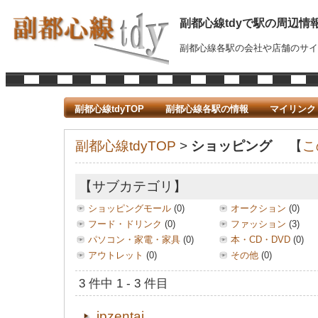
副都心線tdyで駅の周辺情
副都心線各駅の会社や店舗のサイ
副都心線tdyTOP
副都心線各駅の情報
マイリンク
副都心線tdyTOP
>
ショッピング
【
こ
【サブカテゴリ】
ショッピングモール
(0)
オークション
(0)
フード・ドリンク
(0)
ファッション
(3)
パソコン・家電・家具
(0)
本・CD・DVD
(0)
アウトレット
(0)
その他
(0)
3 件中 1 - 3 件目
jpzentai